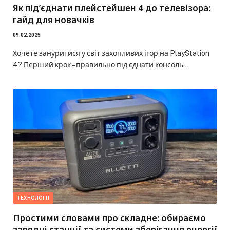
Як під’єднати плейстейшен 4 до телевізора:
гайд для новачків
09.02.2025
Хочете зануритися у світ захопливих ігор на PlayStation
4? Перший крок – правильно під’єднати консоль…
ТЕХНОЛОГІЇ
Простими словами про складне: обираємо
зарядні станції та системи зберігання енергії