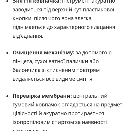
Зняття ковпачка:
інструмент акуратно
заводиться під верхній кут пластикової
кнопки, після чого вона злегка
піднімається до характерного клацання
від’єднання.
Очищення механізму:
за допомогою
пінцета, сухої ватної палички або
балончика зі стисненим повітрям
видаляється все видиме сміття.
Перевірка мембрани:
центральний
гумовий ковпачок оглядається на предмет
цілісності й акуратно протирається
ізопропіловим спиртом за наявності
липких слідів.