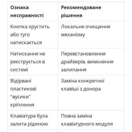
Ознака
Рекомендоване
несправності
рішення
Кнопка хрустить
Локальне очищення
або туго
механізму
натискається
Натискання не
Перевстановлення
реєструється в
драйверів, вимкнення
системі
залипання
Відірвані
Заміна конкретної
пластикові
клавіші з донора
“вусики”
кріплення
Клавіатура була
Повна заміна
залита рідиною
клавіатурного модуля