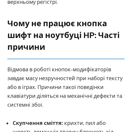
верхньому регістрі.
Чому не працює кнопка
шифт на ноутбуці HP: Часті
причини
Відмова в роботі кнопок-модифікаторів
завдає масу незручностей при наборі тексту
або в іграх. Причини такої поведінки
клавіатури діляться на механічні дефекти та
системні збої.
Скупчення сміття:
крихти, пил або
шерсть домашніх тварин блокують хід