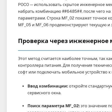
POCO — использовать скрытое инженерное мен
набрать комбинацию
#
#6485#
#
, после чего н
параметрами. Строка MF_02 покажет точное ко
MF_05 и MF_06 продемонстрируют текущую и з
Проверка через инженерное 
Этот метод считается наиболее точным, так к
контроллера питания. Для получения техничес
софт или подключать мобильное устройство к
Ввод комбинации:
откройте стандартную
сервисного окна.
Поиск параметра MF_02:
это значение п