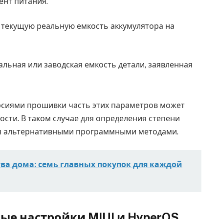
ент питания.
 текущую реальную емкость аккумулятора на
льная или заводская емкость детали, заявленная
рсиями прошивки часть этих параметров может
ости. В таком случае для определения степени
ся альтернативными программными методами.
тва дома: семь главных покупок для каждой
ые настройки MIUI и HyperOS