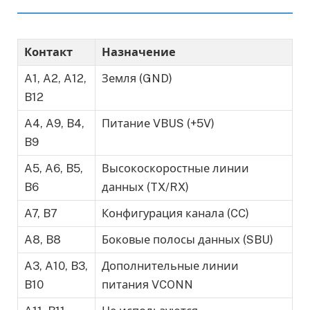
Контакт
Назначение
A1, A2, A12,
Земля (GND)
B12
A4, A9, B4,
Питание VBUS (+5V)
B9
A5, A6, B5,
Высокоскоростные линии
B6
данных (TX/RX)
A7, B7
Конфигурация канала (CC)
A8, B8
Боковые полосы данных (SBU)
A3, A10, B3,
Дополнительные линии
B10
питания VCONN