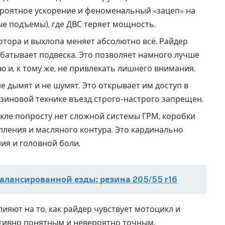
ероятное ускорение и феноменальный «зацеп» на
ые подъемы), где ДВС теряет мощность.
отора и выхлопа меняет абсолютно всё. Райдер
батывает подвеска. Это позволяет намного лучше
 и, к тому же, не привлекать лишнего внимания.
е дымят и не шумят. Это открывает им доступ в
нзиновой технике въезд строго-настрого запрещен.
кле попросту нет сложной системы ГРМ, коробки
епления и масляного контура. Это кардинально
я и головной боли.
алансированной езды: резина 205/55 r16
ияют на то, как райдер чувствует мотоцикл и
итивно понятным и невероятно точным.