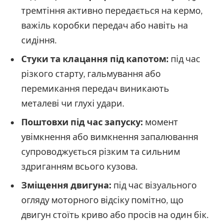
тремтіння активно передається на кермо,
важіль коробки передач або навіть на
сидіння.
Стуки та клацання під капотом:
під час
різкого старту, гальмування або
перемикання передач виникають
металеві чи глухі удари.
Поштовхи під час запуску:
момент
увімкнення або вимкнення запалювання
супроводжується різким та сильним
здриганням всього кузова.
Зміщення двигуна:
під час візуального
огляду моторного відсіку помітно, що
двигун стоїть криво або просів на один бік.