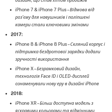
дизайні, що став хітом продажів
iPhone 7 & iPhone 7 Plus –
Відмова від
роз’єму для навушників і поліпшені
камери стали ключовими змінами
2017:
iPhone 8 & iPhone 8 Plus –
Скляний корпус і
підтримка бездротової зарядки додали
зручності використання
iPhone X –
Безрамковий дизайн,
технологія Face ID і OLED-дисплей
ознаменували нову еру в дизайні iPhone
2018:
iPhone XR –
Більш доступна модель з
яскравими кольорами та відмінними