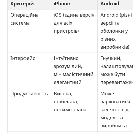
Критерій
iPhone
Android
Операційна
iOS (єдина версія
Android (різні
система
для всіх
версії та
пристроїв)
оболонки у
різних
виробників)
Інтерфейс
Інтуїтивно
Гнучкий,
зрозумілий,
налаштовува
мінімалістичний,
може бути
елегантний
перевантаже
Продуктивність
Висока,
Може
стабільна,
варіюватися
оптимізована
залежно від
моделі та
виробника