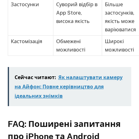
Застосунки
Суворий відбір в
Більше
App Store,
застосунків,
висока якість
якість може
варіюватися
Кастомізація
Обмежені
Широкі
можливості
можливості
Сейчас читают:
Як налаштувати камеру
на Айфон: Повне керівництво для
ідеальних знімків
FAQ: Поширені запитання
про iPhone та Android