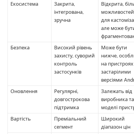
Екосистема
Закрита,
Відкрита, бі
інтегрована,
можливостей
зручна
для кастомізац
але може бут
фрагментова
Безпека
Високий рівень
Може бути
захисту, суворий
нижче, особ
контроль
на пристроях 
застосунків
застарілими
версіями And
Оновлення
Регулярні,
Залежать від
довгострокова
виробника та
підтримка
моделі прис
Вартість
Преміальний
Широкий
сегмент
діапазон цін