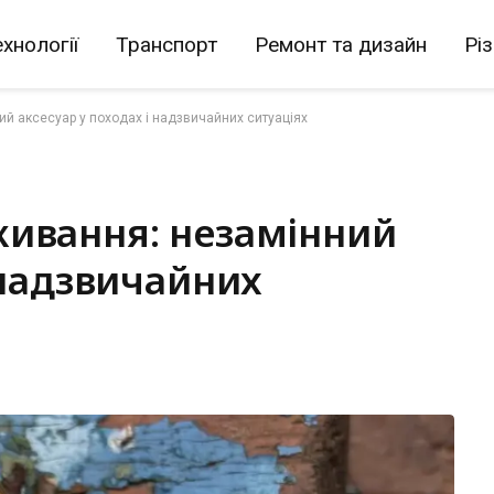
хнології
Транспорт
Ремонт та дизайн
Рі
й аксесуар у походах і надзвичайних ситуаціях
живання: незамінний
 надзвичайних