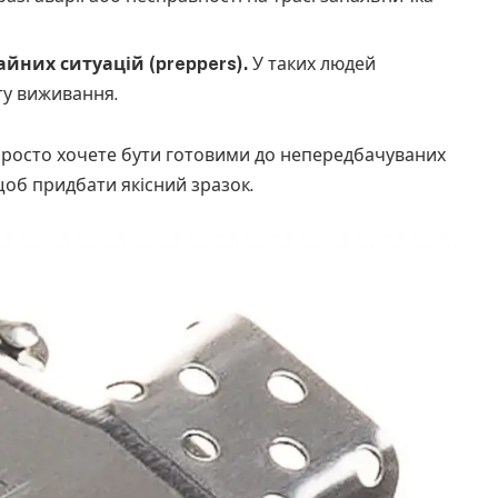
них ситуацій (preppers).
У таких людей
ту виживання.
 просто хочете бути готовими до непередбачуваних
щоб придбати якісний зразок.