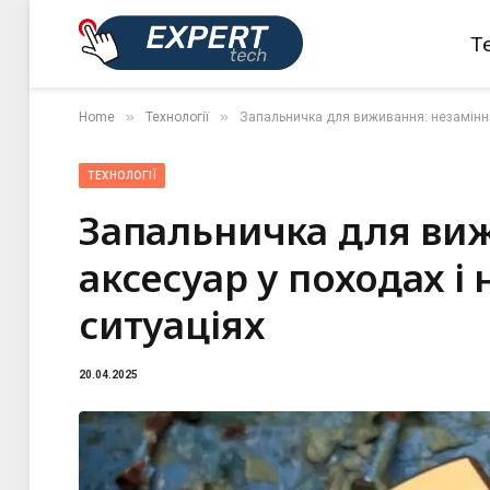
Те
»
»
Home
Технології
Запальничка для виживання: незамінни
ТЕХНОЛОГІЇ
Запальничка для ви
аксесуар у походах і
ситуаціях
20.04.2025