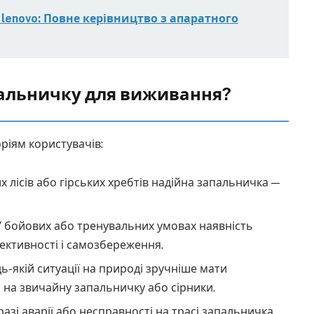
 lenovo: Повне керівництво з апаратного
пальничку для виживання?
ріям користувачів:
х лісів або гірських хребтів надійна запальничка —
 бойових або тренувальних умовах наявність
ктивності і самозбереження.
ь-якій ситуації на природі зручніше мати
я на звичайну запальничку або сірники.
разі аварії або несправності на трасі запальничка