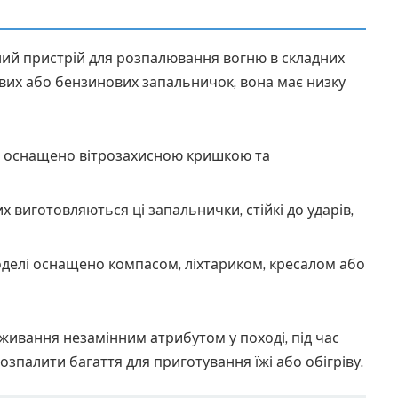
ний пристрій для розпалювання вогню в складних
ових або бензинових запальничок, вона має низку
 оснащено вітрозахисною кришкою та
х виготовляються ці запальнички, стійкі до ударів,
делі оснащено компасом, ліхтариком, кресалом або
живання незамінним атрибутом у поході, під час
розпалити багаття для приготування їжі або обігріву.