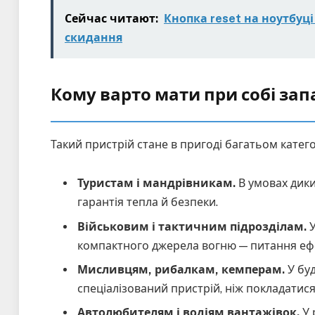
Сейчас читают:
Кнопка reset на ноутбуці
скидання
Кому варто мати при собі за
Такий пристрій стане в пригоді багатьом катего
Туристам і мандрівникам.
В умовах дики
гарантія тепла й безпеки.
Військовим і тактичним підрозділам.
У
компактного джерела вогню — питання ефе
Мисливцям, рибалкам, кемперам.
У буд
спеціалізований пристрій, ніж покладатис
Автолюбителям і водіям вантажівок.
У 