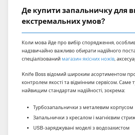
Де купити запальничку для в
екстремальних умов?
Коли мова йде про вибір спорядження, особлив
надзвичайно важливо обирати надійного постач
спеціалізований
магазин якісних ножів
, аксесу
Knife Boss відомий широким асортиментом проду
контролем якості та відмінним сервісом. Саме 
найвищим стандартам надійності, зокрема:
Турбозапальнички з металевим корпусом
Запальнички з кресалом і магнієвим стри
USB-заряджувані моделі з водозахистом