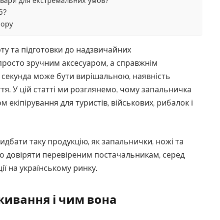
овари для екстремальних умов?
б?
бору
рту та підготовки до надзвичайних
просто зручним аксесуаром, а справжнім
 секунда може бути вирішальною, наявність
я. У цій статті ми розглянемо, чому запальничка
 екіпірування для туристів, військових, рибалок і
идбати таку продукцію, як запальнички, ножі та
о довіряти перевіреним постачальникам, серед
ії на українському ринку.
живання і чим вона