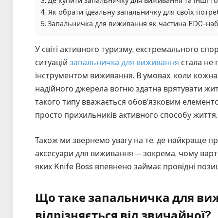
Де купити запальничку для виживання та інші т
Як обрати ідеальну запальничку для своїх потре
Запальничка для виживання як частина EDC-на
У світі активного туризму, екстремального спо
ситуацій
запальничка для виживання
стала не 
інструментом виживання. В умовах, коли кожна
надійного джерела вогню здатна врятувати житт
такого типу вважається обов’язковим елементом
просто прихильників активного способу життя.
Також ми звернемо увагу на те, де найкраще пр
аксесуари для виживання — зокрема, чому варт
яких Knife Boss впевнено займає провідні позиц
Що таке запальничка для ви
відрізняється від звичайної?