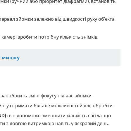
ки (ручний або пріоритет діафрагми), встановіть
тервал зйомки залежно від швидкості руху об’єкта.
 камері зробити потрібну кількість знімків.
ву мишку
запобіжить зміні фокусу під час зйомки.
могу отримати більше можливостей для обробки.
D):
він допоможе зменшити кількість світла, що
ати з довгою витримкою навіть у яскравий день.