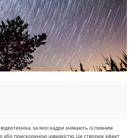
відеотехніка, за якої кадри знімають із певним
ою або прискореною швидкістю. Це створює ефект