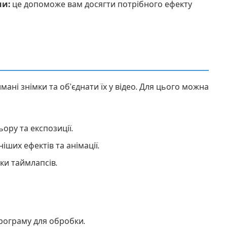
ми:
це допоможе вам досягти потрібного ефекту
ані знімки та об’єднати їх у відео. Для цього можна
ьору та експозиції.
іших ефектів та анімації.
ки таймлапсів.
програму для обробки.