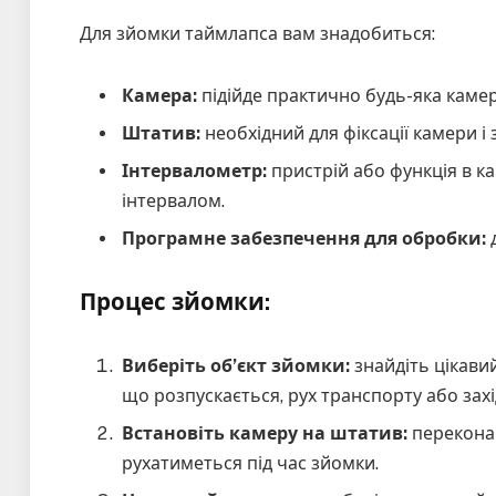
Для зйомки таймлапса вам знадобиться:
Камера:
підійде практично будь-яка камер
Штатив:
необхідний для фіксації камери і
Інтервалометр:
пристрій або функція в ка
інтервалом.
Програмне забезпечення для обробки:
д
Процес зйомки:
Виберіть об’єкт зйомки:
знайдіть цікавий
що розпускається, рух транспорту або захі
Встановіть камеру на штатив:
переконай
рухатиметься під час зйомки.