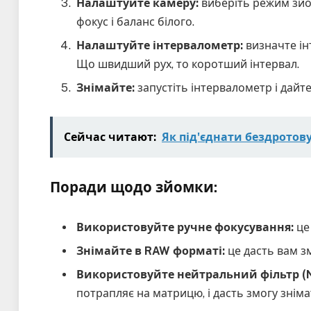
Налаштуйте камеру:
виберіть режим зйом
фокус і баланс білого.
Налаштуйте інтервалометр:
визначте ін
Що швидший рух, то коротший інтервал.
Знімайте:
запустіть інтервалометр і дайте
Сейчас читают:
Як під'єднати бездрото
Поради щодо зйомки:
Використовуйте ручне фокусування:
це 
Знімайте в RAW форматі:
це дасть вам з
Використовуйте нейтральний фільтр (N
потрапляє на матрицю, і дасть змогу знім