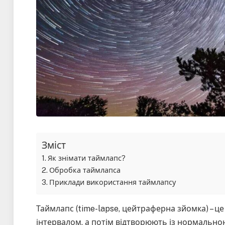
Зміст
Як знімати таймлапс?
Обробка таймлапса
Приклади використання таймлапсу
Таймлапс (time-lapse, цейтраферна зйомка) – це 
інтервалом, а потім відтворюють із нормальн