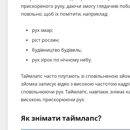
прискореного руху, даючи змогу глядачеві поб
повільно, щоб їх помітити, наприклад:
рух хмар;
ріст рослин;
будівництво будівель;
рух зірок по нічному небу.
Таймлапс часто плутають зі сповільненою зйомко
зйомка записує відео з високою частотою кадрі
сповільнюючи рух. Таймлапс, навпаки, знімає ка
високою, прискорюючи рух.
Як знімати таймлапс?