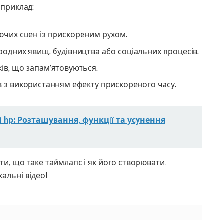
априклад:
чих сцен із прискореним рухом.
родних явищ, будівництва або соціальних процесів.
ів, що запам’ятовуються.
в з використанням ефекту прискореного часу.
 hp: Розташування, функції та усунення
ти, що таке таймлапс і як його створювати.
кальні відео!