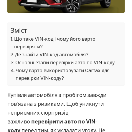
Зміст
Що таке VIN-код і чому його варто
перевіряти?
Де знайти VIN-код автомобіля?
Основні етапи перевірки авто по VIN-коду
Чому варто використовувати Carfax для
перевірки VIN-коду?
Купівля автомобіля з пробігом завжди
пов’язана з ризиками. Щоб уникнути
неприємних сюрпризів,
важливо
перевірити авто по VIN-
коду
перед тим, як укладати угоду. Це